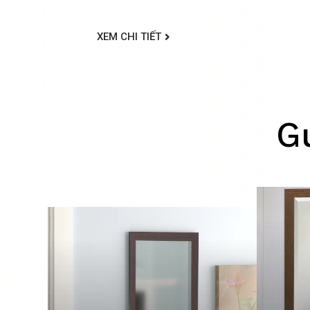
máy móc thiết bị hiện đại nhập ngoại kh
XEM CHI TIẾT
G