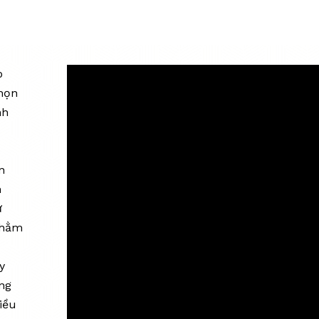
 đặc
p
chọn
nh
n
n
ự
nhằm
y
ng
iều