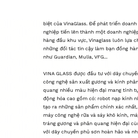
Sở hữu nhà máy kính hiện đại là lợi thế
biệt của VinaGlass. Để phát triển doanh
nghiệp tiến lên thành một doanh nghiệ
hàng đầu khu vực, Vinaglass luôn lựa 
những đối tác tin cậy làm bạn đồng hà
như Guardian, Mulia, VFG...
VINA GLASS được đầu tư với dây chuyề
công nghệ sản xuất gương và kính phả
quang nhiều màu hiện đại mang tính t
động hóa cao gồm có: robot nạp kính 
tạo ra những sản phẩm chính xác nhất,
máy công nghệ rữa và sáy khô kính, má
tráng gương và phản quang hiện đại cù
với dây chuyền phủ sơn hoàn hảo và nh