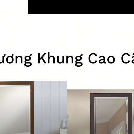
ác...
ương Khung Cao C